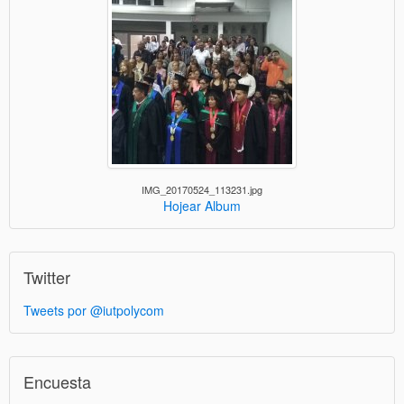
IMG_20170524_113231.jpg
Hojear Album
Twitter
Tweets por @iutpolycom
Encuesta