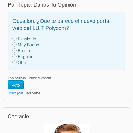
Poll Topic: Danos Tu Opinión
Question: ¿Que te parece el nuevo portal
web del I.U.T Polycom?
Excelente
Muy Bueno
Bueno
Regular
Otro
This poll has 0 more questions.
Voto
Other polls
| 324 votos
Contacto