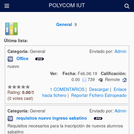
POLYCOM IUT
General
9
Última lista:
Categoría:
General
Enviado por:
Admin
Office
nuevo
Ver:
Fecha:
Feb.06.19
Calificación:
0.00
739
Remote
1 COMENTARIOS
|
Descargar
|
Enlace
Rating:
0.00
/5
hacia fichero
|
Reportar Fichero Estropeado
(0 votes cast)
Categoría:
General
Enviado por:
Admin
requisitos nuevo ingreso sabatino
Requisitos necesarios para la inscripción de nuevos alumnos
sabatino