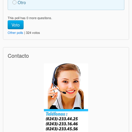
Otro
This poll has 0 more questions.
Voto
Other polls
| 324 votos
Contacto