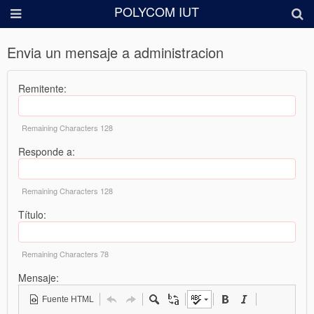
POLYCOM IUT
Envia un mensaje a administracion
Remitente:
Remaining Characters
128
Responde a:
Remaining Characters
128
Título:
Remaining Characters
78
Mensaje:
Fuente HTML