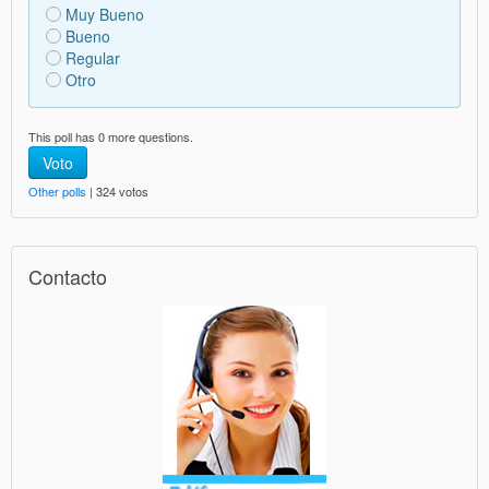
Muy Bueno
Bueno
Regular
Otro
This poll has 0 more questions.
Voto
Other polls
| 324 votos
Contacto