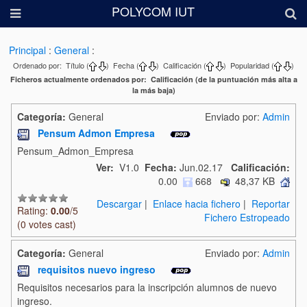
POLYCOM IUT
Principal
:
General
:
Ordenado por: Título (
) Fecha (
) Calificación (
) Popularidad (
)
Ficheros actualmente ordenados por: Calificación (de la puntuación más alta a
la más baja)
Categoría:
General
Enviado por:
Admin
Pensum Admon Empresa
Pensum_Admon_Empresa
Ver:
V1.0
Fecha:
Jun.02.17
Calificación:
0.00
668
48,37 KB
Descargar
|
Enlace hacia fichero
|
Reportar
Rating:
0.00
/5
Fichero Estropeado
(0 votes cast)
Categoría:
General
Enviado por:
Admin
requisitos nuevo ingreso
Requisitos necesarios para la inscripción alumnos de nuevo
ingreso.