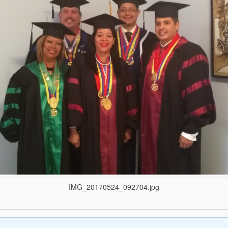
IMG_20170524_092704.jpg