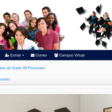
Extras
Correo
Campus Virtual
+
Acto de Grado XII Promocion
mocion