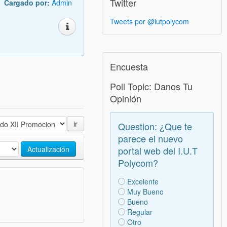
Twitter
Cargado por:
Admin
Tweets por @iutpolycom
Encuesta
Poll Topic: Danos Tu
Opinión
ir
Question: ¿Que te
parece el nuevo
Actualización
portal web del I.U.T
Polycom?
Excelente
Muy Bueno
Bueno
Regular
Otro