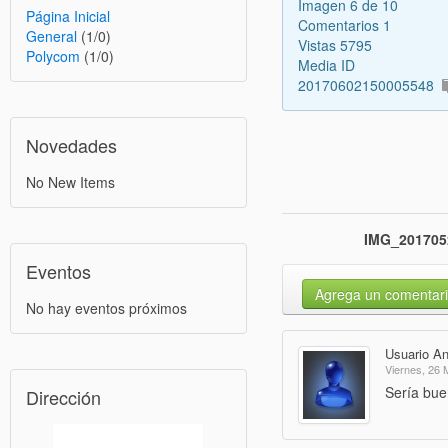
Imagen 6 de 10
Página Inicial
Comentarios 1
General
(1/0)
Vistas 5795
Polycom
(1/0)
Media ID
20170602150005548
Novedades
No New Items
IMG_201705
Eventos
Agrega un comentar
No hay eventos próximos
Usuario A
Viernes, 26
Sería bue
Dirección