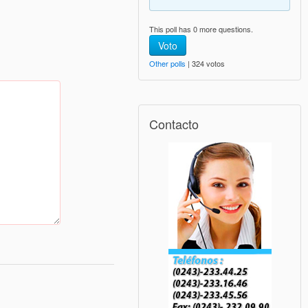
This poll has 0 more questions.
Voto
Other polls
| 324 votos
Contacto